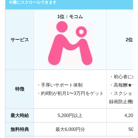
※横にスクロールできます
1位：モコム
サービス
2位：
・初心者に優
・手厚いサポート体制
・高報酬★★
特徴
・約8割が初月1〜3万円をゲット
・スクショ＆
録画防止機能
最大時給
5,200円以上
4,20
無料特典
最大6,000円分
50